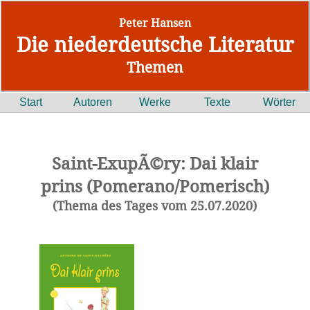
Peter Hansen
Die niederdeutsche Literatur
Themen
Start
Autoren
Werke
Texte
Wörter
Saint-ExupÃ©ry: Dai klair
prins (Pomerano/Pomerisch)
(Thema des Tages vom 25.07.2020)