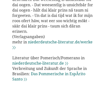
dai oogen. - Dat weesentlig is unsichtbår for
dai oogen - hålt dai klair prins nå taum ni
forgeeten. - Un dat is dai tijd wat ik for mijn
roos ofert häw, wat eer soo wichtig mökt -
säär dai klair prins - taum sich dåran
erinern.
(Verlagsangaben)
mehr in
niederdeutsche-literatur.de/werke
〉〉
Literatur über Pomerisch/Pomerano in
niederdeutsche-literatur.de 〉〉
Verbreitung und Zukunft der Sprache in
Brasilien:
Das Pommerische in EspÃ­rito
Santo 〉〉