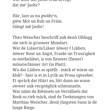
dat nie’ Jaohr?
Här, laot us nu gwähr‘n,
giëw Mot un Ruh un Friän.
Siängt nië Jaohr!
Theo Weischer beschriff auk den`n Olldagg
nie nich in gruower Mundart.
Wat de Liäserin/Liäser üöwer `t Liäben,
üöwer Naut un Angst, Fraide un Truurigkeit
so metbeliäwt, is von fienster (fiener)
mönsterlänner Art (in Platt).
Wu dat Liäben so spiëllt - mäck et wiese un
klok? - hier is et in Lyrik un Prosa upteeket.
Et spräck dat Hiärt an, lött dann un wann
owwer auk vergnöglick schmunzeln.
Wat niäm de Riëmsels un Vertällsels dat
Book so riek mäck, sind de Teeknungen von
Matthias Weischer, den`n jüngsten Suon in de
lange Riege.