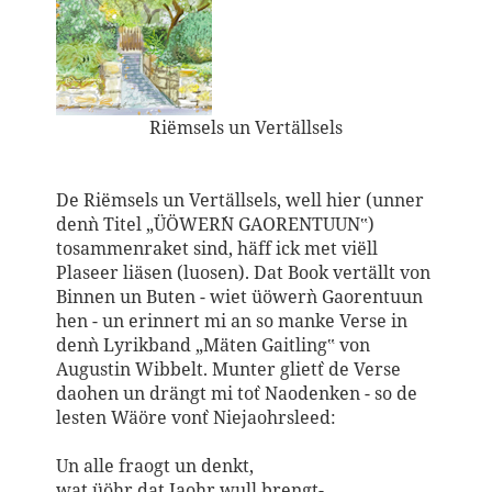
Riëmsels un Vertällsels
De Riëmsels un Vertällsels, well hier (unner
den`n Titel „ÜÖWER´N GAORENTUUN‟)
tosammenraket sind, häff ick met viëll
Plaseer liäsen (luosen). Dat Book vertällt von
Binnen un Buten - wiet üöwer`n Gaorentuun
hen - un erinnert mi an so manke Verse in
den`n Lyrikband „Mäten Gaitling‟ von
Augustin Wibbelt. Munter gliet`t de Verse
daohen un drängt mi to`t Naodenken - so de
lesten Wäöre von`t Niejaohrsleed:
Un alle fraogt un denkt,
wat üöhr dat Jaohr wull brengt-