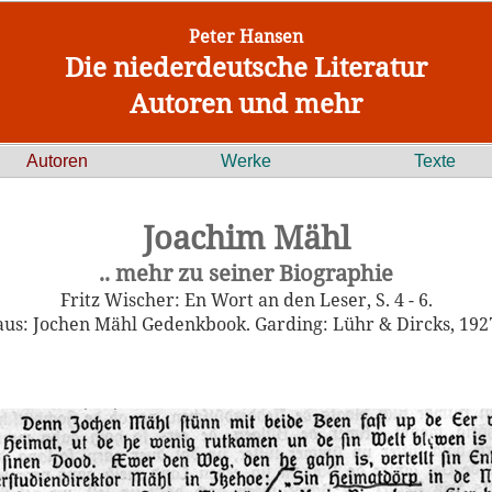
Peter Hansen
Die niederdeutsche Literatur
Autoren und mehr
Autoren
Werke
Texte
Joachim Mähl
.. mehr zu seiner Biographie
Fritz Wischer: En Wort an den Leser, S. 4 - 6.
aus: Jochen Mähl Gedenkbook. Garding: Lühr & Dircks, 192