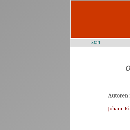
Start
O
Autoren:
Johann Ris