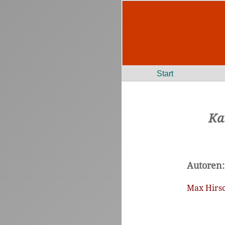
Start
Ka
Autoren:
Max Hirsc