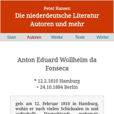
Peter Hansen
Die niederdeutsche Literatur
Autoren und mehr
Start
Autoren
Werke
Texte
Wörter
Anton Eduard Wollheim da
Fonseca
* 12.2.1810 Hamburg
+ 24.10.1884 Berlin
geb. am 12. Februar 1810 in Hamburg,
wohin er nach vielen Schicksalen in und
außerhalb Deutschlands mehrmals