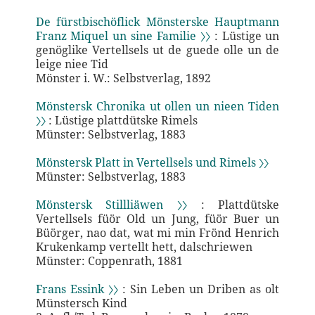
De fürstbischöflick Mönsterske Hauptmann
Franz Miquel un sine Familie 〉〉
: Lüstige un
genöglike Vertellsels ut de guede olle un de
leige niee Tid
Mönster i. W.: Selbstverlag, 1892
Mönstersk Chronika ut ollen un nieen Tiden
〉〉
: Lüstige plattdütske Rimels
Münster: Selbstverlag, 1883
Mönstersk Platt in Vertellsels und Rimels 〉〉
Münster: Selbstverlag, 1883
Mönstersk Stillliäwen 〉〉
: Plattdütske
Vertellsels füör Old un Jung, füör Buer un
Büörger, nao dat, wat mi min Frönd Henrich
Krukenkamp vertellt hett, dalschriewen
Münster: Coppenrath, 1881
Frans Essink 〉〉
: Sin Leben un Driben as olt
Münstersch Kind