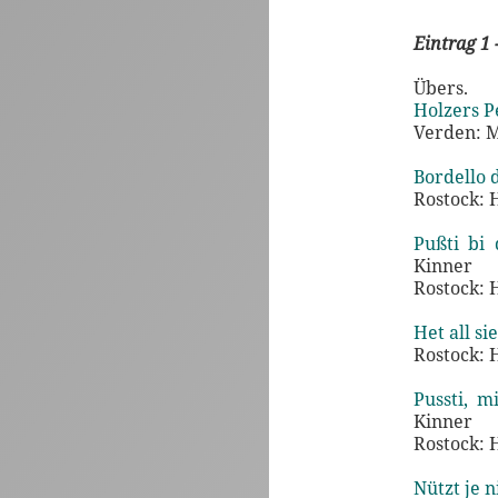
Eintrag 1 
Übers.
Holzers P
Verden: 
Bordello d
Rostock: H
Pußti bi
Kinner
Rostock: H
Het all si
Rostock: H
Pussti, m
Kinner
Rostock: H
Nützt je n