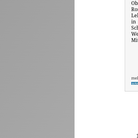
Ob
Ro
Le
in
Sc
We
Mi
me