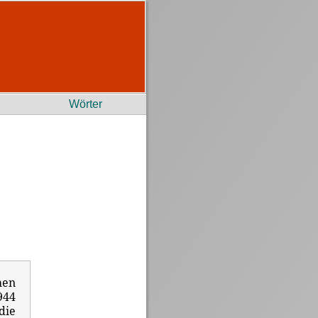
Wörter
hen
944
die