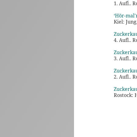
1. Aufl.. 
‘Hör-mal'
Kiel: Jung
Zuckerka
4. Aufl.. 
Zuckerka
3. Aufl.. 
Zuckerka
2. Aufl.. 
Zuckerka
Rostock: H