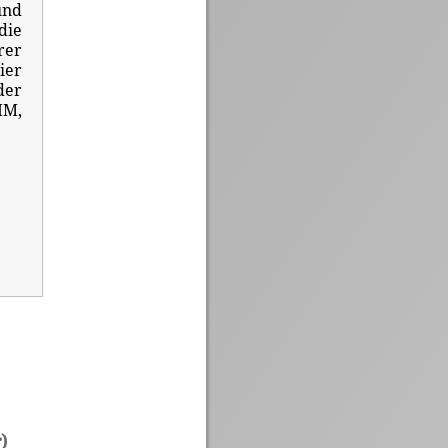
und
die
rer
ier
der
IM,
)