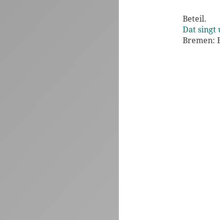
Beteil.
Dat singt 
Bremen: E