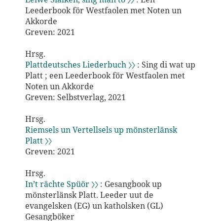
Leederbook för Westfaolen met Noten un
Akkorde
Greven: 2021
Hrsg.
Plattdeutsches Liederbuch 〉〉
: Sing di wat up
Platt ; een Leederbook för Westfaolen met
Noten un Akkorde
Greven: Selbstverlag, 2021
Hrsg.
Riemsels un Vertellsels up mönsterlänsk
Platt 〉〉
Greven: 2021
Hrsg.
In’t rächte Spüör 〉〉
: Gesangbook up
mönsterlänsk Platt. Leeder uut de
evangelsken (EG) un katholsken (GL)
Gesangböker