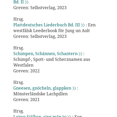
Bd. II 〉〉
Greven: Selbstverlag, 2023
Hrsg.
Plattdeutsches Liederbuch Bd. III 〉〉
: Een
westfälsk Leederbook för Jung un Aolt
Greven: Selbstverlag, 2023
Hrsg.
Schimpen, Schännen, Schantern 〉〉
:
Schimpf-, Spott- und Scherznamen aus
Westfalen
Greven: 2022
Hrsg.
Gneesen, gnöcheln, glappken 〉〉
:
Mönsterländske Lachpillen
Greven: 2021
Hrsg.
Leiwe Siälken, sing män to 〉〉
: Een