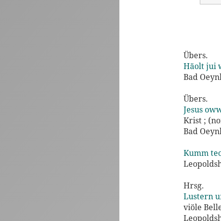
Übers.
Häolt jui 
Bad Oeynh
Übers.
Jesus oww
Krist ; (
Bad Oeynh
Kumm teo 
Leopoldsh
Hrsg.
Lustern u
viöle Bell
Leopoldsh