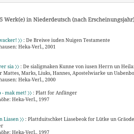
5 Werk(e) in Niederdeutsch (nach Erscheinungsjahr
wacker! 〉〉
: De Breiwe iuden Nuigen Testamente
ausen: Heka-Verl., 2001
er sia 〉〉
: De sialigmaken Kunne von iusen Herrn un Heila
nor Mattes, Marks, Liuks, Hannes, Apostelwiarke un Uabenb
ausen: Heka-Verl., 2000
- mak met! 〉〉
: Platt for Anfänger
öhe: Heka-Verl., 1997
n Liasen 〉〉
: Plattduitschket Liasebeok for Lütke un Gräode
er
öhe: Heka-Verl., 1997