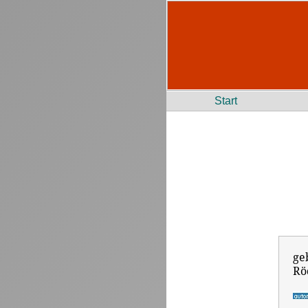
Start
ge
Rö