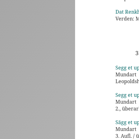
Dat Renkh
Verden: 
3
Segg et up
Mundart
Leopoldsh
Segg et up
Mundart
2., überar
Sägg et up
Mundart
3. Aufl. /