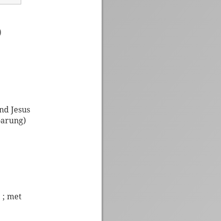
)
nd Jesus
oarung)
 ; met