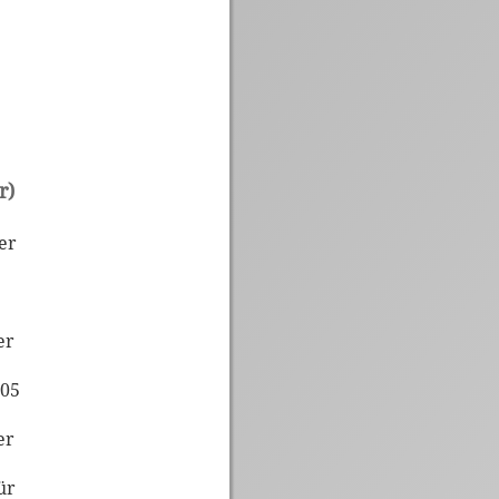
r)
er
er
005
er
ür