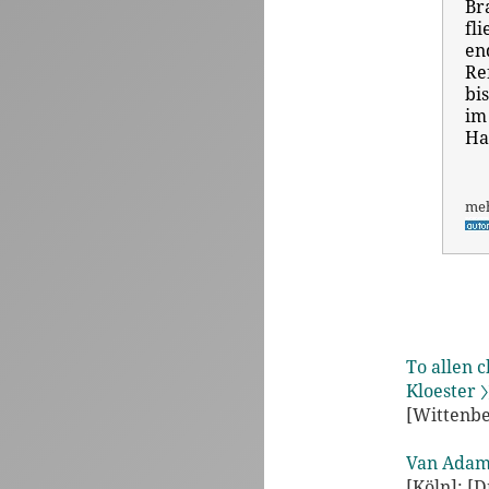
Br
fl
en
Re
bi
im
Ha
me
To allen 
Kloester 〉
[Wittenber
Van Adam
[Köln]: [