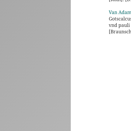
Van Adam
Gotscalcu
vnd pauli
[Braunsch