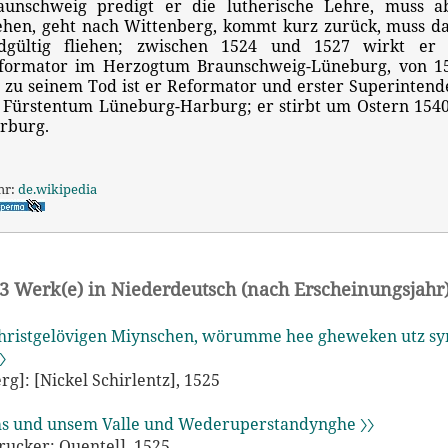
aunschweig predigt er die lutherische Lehre, muss a
iehen, geht nach Wittenberg, kommt kurz zurück, muss d
dgültig fliehen; zwischen 1524 und 1527 wirkt er 
formator im Herzogtum Braunschweig-Lüneburg, von 1
s zu seinem Tod ist er Reformator und erster Superintend
 Fürstentum Lüneburg-Harburg; er stirbt um Ostern 1540
rburg.
hr:
de.wikipedia
3 Werk(e) in Niederdeutsch (nach Erscheinungsjahr
christgelövigen Miynschen, wörumme hee gheweken utz s
〉
g]: [Nickel Schirlentz], 1525
s und unsem Valle und Wederuperstandynghe 〉〉
Drucker: Quentel], 1525