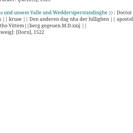
s und unsem Valle und Wedderuperstandinghe 〉〉
: Doctor
s || kruse || Den anderen dag nha der hillighen || apostol
 tho Vittem||berg gegeuen.M.D.xxij ||
weig]: [Dorn], 1522