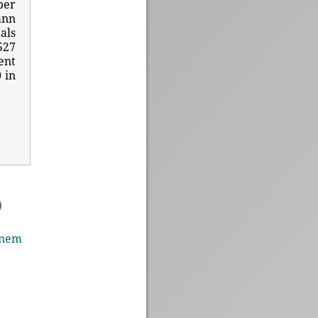
ber
ann
als
527
ent
 in
)
ynem