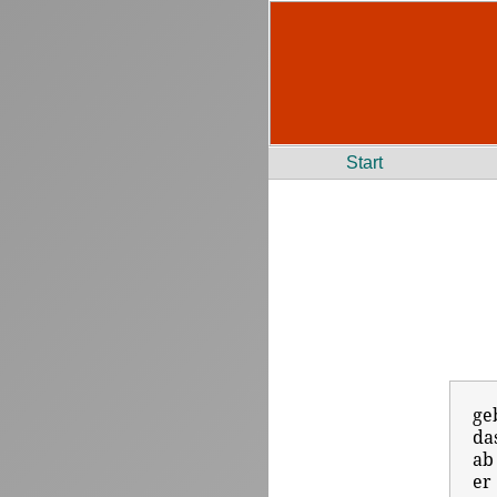
Start
ge
da
ab
er