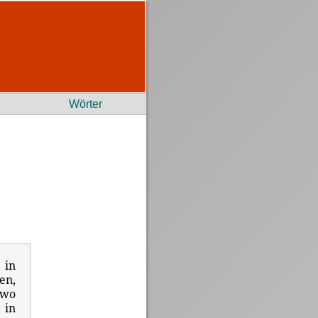
Wörter
 in
en,
 wo
 in