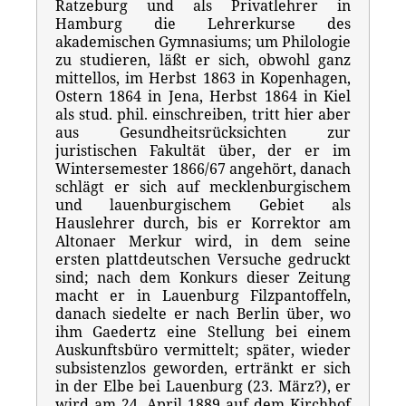
Ratzeburg und als Privatlehrer in
Hamburg die Lehrerkurse des
akademischen Gymnasiums; um Philologie
zu studieren, läßt er sich, obwohl ganz
mittellos, im Herbst 1863 in Kopenhagen,
Ostern 1864 in Jena, Herbst 1864 in Kiel
als stud. phil. einschreiben, tritt hier aber
aus Gesundheitsrücksichten zur
juristischen Fakultät über, der er im
Wintersemester 1866/67 angehört, danach
schlägt er sich auf mecklenburgischem
und lauenburgischem Gebiet als
Hauslehrer durch, bis er Korrektor am
Altonaer Merkur wird, in dem seine
ersten plattdeutschen Versuche gedruckt
sind; nach dem Konkurs dieser Zeitung
macht er in Lauenburg Filzpantoffeln,
danach siedelte er nach Berlin über, wo
ihm Gaedertz eine Stellung bei einem
Auskunftsbüro vermittelt; später, wieder
subsistenzlos geworden, ertränkt er sich
in der Elbe bei Lauenburg (23. März?), er
wird am 24. April 1889 auf dem Kirchhof