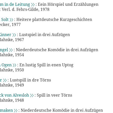
m in de Leitung 〉〉
: Eein Hörspiel und Erzählungen
Verl. d. Fehrs-Gilde, 1978
Solt 〉〉
: Heitere plattdeutsche Kurzgeschichten
ecker, 1977
Kinner 〉〉
: Lustspiel in drei Aufzügen
Mahnke, 1967
ngel 〉〉
: Niederdeutsche Komödie in drei Aufzügen
Mahnke, 1954
 Ogen 〉〉
: En lustig Spill in enen Uptog
Mahnke, 1950
 〉〉
: Lustspill in dre Törns
Mahnke, 1949
k von Alvesloh 〉〉
: Spill in veer Törns
Mahnke, 1948
nmaken 〉〉
: Niederdeutsche Komödie in drei Aufzügen