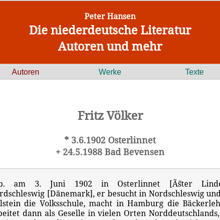
Peter Hansen
Die niederdeutsche Literatur
Autoren und mehr
Autoren
Werke
Texte
Fritz Völker
* 3.6.1902 Osterlinnet
+ 24.5.1988 Bad Bevensen
b. am 3. Juni 1902 in Osterlinnet [Ã˜ster Linde
rdschleswig [Dänemark], er besucht in Nordschleswig und
lstein die Volksschule, macht in Hamburg die Bäckerleh
beitet dann als Geselle in vielen Orten Norddeutschlands,