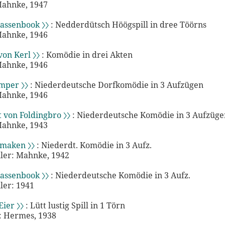
Mahnke, 1947
assenbook 〉〉
: Nedderdütsch Höögspill in dree Töörns
Mahnke, 1946
von Kerl 〉〉
: Komödie in drei Akten
Mahnke, 1946
mper 〉〉
: Niederdeutsche Dorfkomödie in 3 Aufzügen
Mahnke, 1946
 von Foldingbro 〉〉
: Niederdeutsche Komödie in 3 Aufzüge
Mahnke, 1943
nmaken 〉〉
: Niederdt. Komödie in 3 Aufz.
ler: Mahnke, 1942
assenbook 〉〉
: Niederdeutsche Komödie in 3 Aufz.
ler: 1941
Eier 〉〉
: Lütt lustig Spill in 1 Törn
 Hermes, 1938