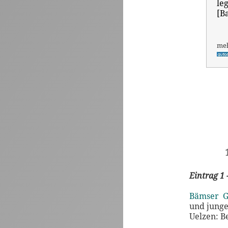
le
[B
me
Eintrag 1 
Bämser G
und jung
Uelzen: B