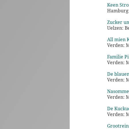
Keen Stro
Hamburg: 
Zucker un 
Uelzen: B
All mien 
Verden: 
Familie Pi
Verden: 
De blauen
Verden: 
Nasommer
Verden: 
De Kuckuc
Verden: 
Grootrei