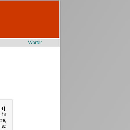
Wörter
t],
 in
re,
 er