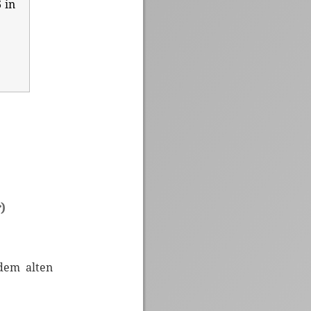
 in
)
dem alten