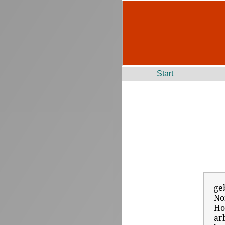
Start
ge
No
Ho
ar