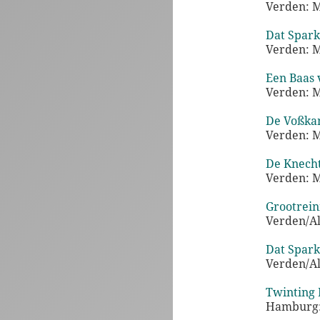
Verden: 
Dat Spark
Verden: 
Een Baas 
Verden: 
De Voßka
Verden: 
De Knecht
Verden: 
Grootrei
Verden/Al
Dat Spark
Verden/Al
Twinting 
Hamburg: