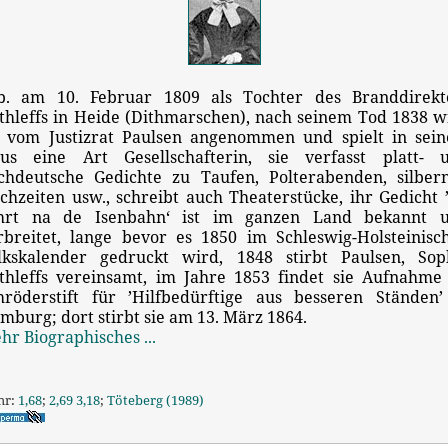
b. am 10. Februar 1809 als Tochter des Branddirekt
thleffs in Heide (Dithmarschen), nach seinem Tod 1838 w
e vom Justizrat Paulsen angenommen und spielt in sei
us eine Art Gesellschafterin, sie verfasst platt- 
chdeutsche Gedichte zu Taufen, Polterabenden, silber
chzeiten usw., schreibt auch Theaterstücke, ihr Gedicht 
hrt na de Isenbahn‘ ist im ganzen Land bekannt 
rbreitet, lange bevor es 1850 im Schleswig-Holsteinisc
lkskalender gedruckt wird, 1848 stirbt Paulsen, Sop
thleffs vereinsamt, im Jahre 1853 findet sie Aufnahme
hröderstift für ’Hilfbedürftige aus besseren Ständen’
mburg; dort stirbt sie am 13. März 1864.
hr Biographisches ...
hr:
1,68
;
2,69
3,18
;
Töteberg (1989)