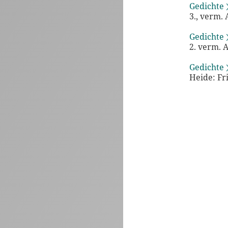
Gedichte 
3., verm. 
Gedichte 
2. verm. A
Gedichte 
Heide: Fr