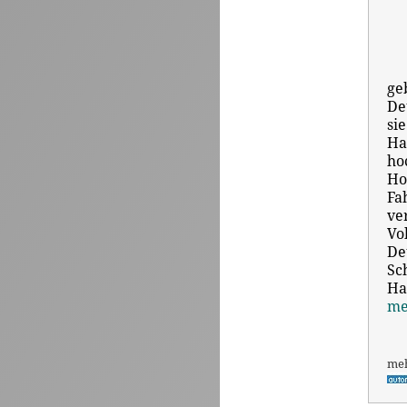
ge
De
si
Ha
ho
Ho
Fa
ve
Vo
De
Sc
Ha
me
me