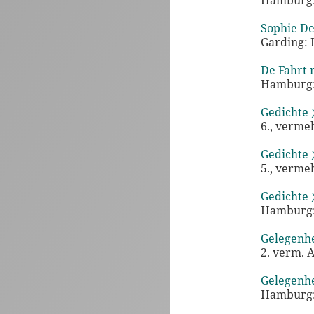
Hamburg:
Sophie De
Garding: 
De Fahrt 
Hamburg: 
Gedichte 
6., verme
Gedichte 
5., verme
Gedichte 
Hamburg:
Gelegenhe
2. verm. A
Gelegenhe
Hamburg: