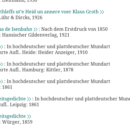
 Heitmann, 1950
thleffs ut’e Heid un annere voer Klaus Groth 〉〉
Lühr & Dircks, 1926
na de Isenbahn 〉〉
: Nach dem Erstdruck von 1850
Hansischer Gildenverlag, 1921
〉〉
: In hochdeutscher und plattdeutscher Mundart
hrte Aufl.. Heide: Heider Anzeiger, 1910
〉〉
: In hochdeutscher und plattdeutscher Mundart
hrte Aufl.. Hamburg: Kittler, 1878
〉〉
: In hochdeutscher und plattdeutscher Mundart
 1861
itsgedichte 〉〉
: In hochdeutscher und plattdeutscher Mun
ufl.. Leipzig: 1861
itsgedichte 〉〉
 Würger, 1859