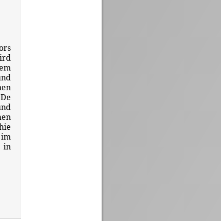
ors
ird
nem
und
nen
’De
und
hen
hie
 im
 in