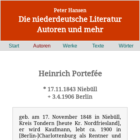
Peter Hansen
Die niederdeutsche Literatur
Autoren und mehr
Start
Autoren
Werke
Texte
Wörter
Heinrich Portefée
* 17.11.1843 Niebüll
+ 3.4.1906 Berlin
geb. am 17. November 1848 in Niebüll,
Kreis Tondern [heute Kr. Nordfriesland],
er wird Kaufmann, lebt ca. 1900 in
[Berlin-]Charlottenburg als Rentner und