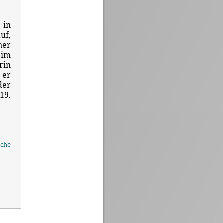
 in
uf,
ner
eim
rin
 er
der
19.
che