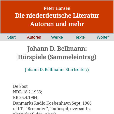
Peter Hansen
Die niederdeutsche Literatur
Autoren und mehr
Start
Autoren
Werke
Texte
Wörter
Johann D. Bellmann:
Hörspiele (Sammeleintrag)
Johann D. Bellmann: Startseite 〉〉
De Soot
NDR 18.2.1963;
RB 25.4.1964;
Danmarks Radio Koebenhavn Sept. 1966
u.d.T.: "Broenden", Radiospil, oversat fra