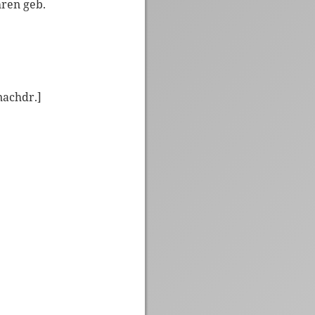
hren geb.
nachdr.]