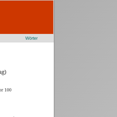
Wörter
ag)
or 100