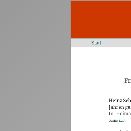
Start
Fr
Heinz Sc
Jahren ge
In: Heimat
Quelle:
LwA