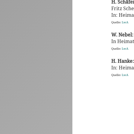
H. Schäf
Fritz Sch
In: Heimat
Quelle:
LwA
W. Nebel:
In Heimatl
Quelle:
LwA
H. Hanke:
In: Heimat
Quelle:
LwA