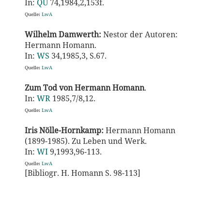
In:
QU
74,1984,2,153f.
Quelle:
LwA
Wilhelm Damwerth:
Nestor der Autoren:
Hermann Homann.
In:
WS
34,1985,3, S.67.
Quelle:
LwA
Zum Tod von Hermann Homann
.
In:
WR
1985,7/8,12.
Quelle:
LwA
Iris Nölle-Hornkamp:
Hermann Homann
(1899-1985). Zu Leben und Werk.
In:
WI
9,1993,96-113.
Quelle:
LwA
[Bibliogr. H. Homann S. 98-113]