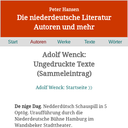
Peter Hansen
Die niederdeutsche Literatur
Autoren und mehr
Start
Autoren
Werke
Texte
Wörter
Adolf Wenck:
Ungedruckte Texte
(Sammeleintrag)
Adolf Wenck: Startseite 〉〉
De nige Dag
. Nedderdütsch Schauspill in 5
Optög. Uraufführung durch die
Niederdeutsche Bühne Hamburg im
Wandsbeker Stadttheater.