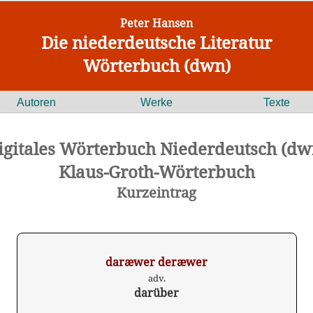
Peter Hansen
Die niederdeutsche Literatur
Wörterbuch (dwn)
Autoren
Werke
Texte
igitales Wörterbuch Niederdeutsch (dw
Klaus-Groth-Wörterbuch
Kurzeintrag
daræwer deræwer
adv.
darüber