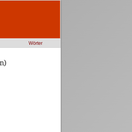
Wörter
n)