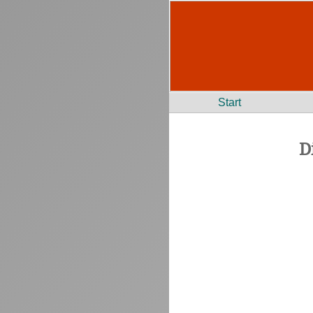
Start
D