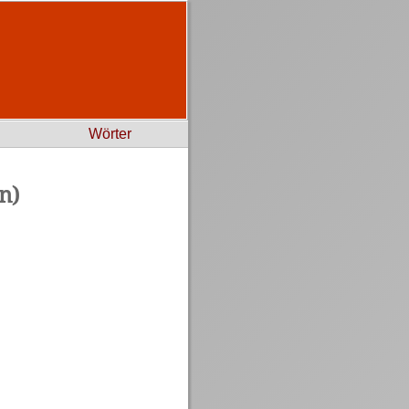
Wörter
n)