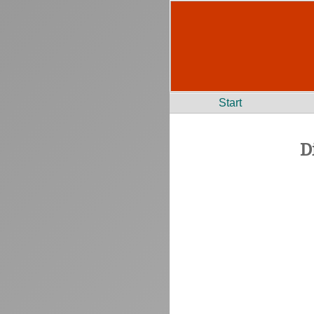
Start
D