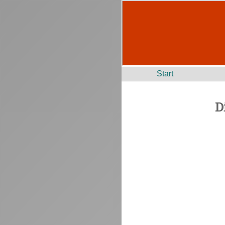
Start
D