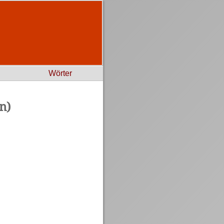
Wörter
n)