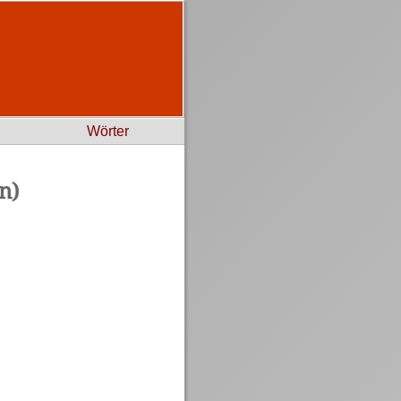
Wörter
n)