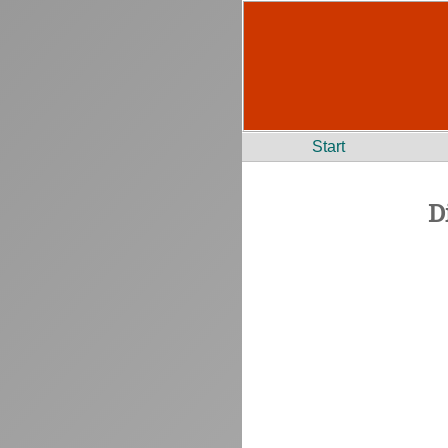
Start
D