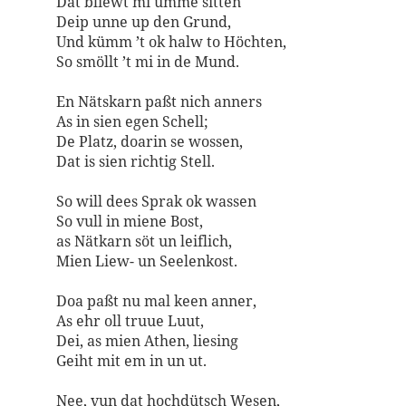
Dat bliewt mi ümme sitten
Deip unne up den Grund,
Und kümm ’t ok halw to Höchten,
So smöllt ’t mi in de Mund.
En Nätskarn paßt nich anners
As in sien egen Schell;
De Platz, doarin se wossen,
Dat is sien richtig Stell.
So will dees Sprak ok wassen
So vull in miene Bost,
as Nätkarn söt un leiflich,
Mien Liew- un Seelenkost.
Doa paßt nu mal keen anner,
As ehr oll truue Luut,
Dei, as mien Athen, liesing
Geiht mit em in un ut.
Nee, vun dat hochdütsch Wesen,