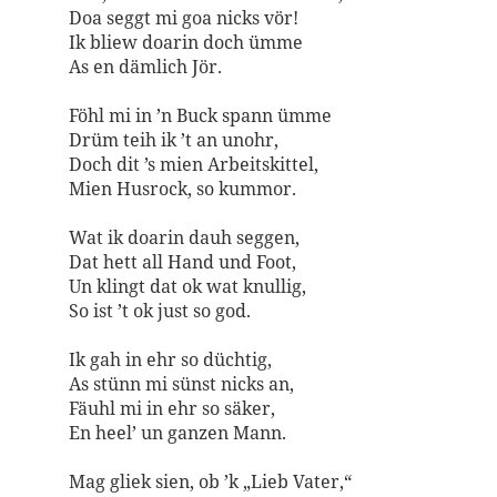
Doa seggt mi goa nicks vör!
Ik bliew doarin doch ümme
As en dämlich Jör.
Föhl mi in ’n Buck spann ümme
Drüm teih ik ’t an unohr,
Doch dit ’s mien Arbeitskittel,
Mien Husrock, so kummor.
Wat ik doarin dauh seggen,
Dat hett all Hand und Foot,
Un klingt dat ok wat knullig,
So ist ’t ok just so god.
Ik gah in ehr so düchtig,
As stünn mi sünst nicks an,
Fäuhl mi in ehr so säker,
En heel’ un ganzen Mann.
Mag gliek sien, ob ’k „Lieb Vater,“