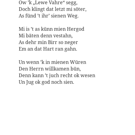
Ow ’k „Lewe Vahre“ segg,
Doch klingt dat letzt mi söter,
As fünd ’t ihr’ sienen Weg.
Mi is ’t as künn mien Hergod
Mi bäten denn vestahn,
As dehr min Birr so neger
Em an dat Hart ran gahn.
Un wenn ’k in mienen Würen
Den Herrn willkamen bün,
Denn kann ’t juch recht ok wesen
Un Jug ok god noch sien.