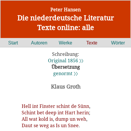
Peter Hansen
Die niederdeutsche Literatur
Texte online: alle
Start
Autoren
Werke
Texte
Wörter
Schreibung:
Original 1856 〉〉
Übersetzung
genormt 〉〉
Klaus Groth
Hell
int
Finster
schint
de
Sünn
,
Schint
bet
deep
int
Hart
herin
;
All
wat
kold
is
,
dump
un
weh
,
Daut
se
weg
as
Is
un
Snee
.