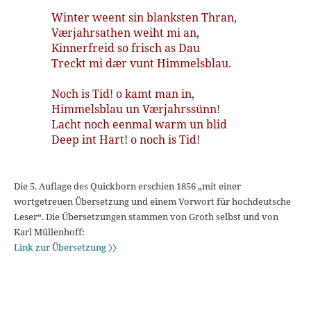
Winter
weent
sin
blanksten
Thran
,
Værjahrsathen
weiht
mi
an
,
Kinnerfreid
so
frisch
as
Dau
Treckt
mi
dær
vunt
Himmelsblau
.
Noch
is
Tid
!
o
kamt
man
in
,
Himmelsblau
un
Værjahrssünn
!
Lacht
noch
eenmal
warm
un
blid
Deep
int
Hart
!
o
noch
is
Tid
!
Die 5. Auflage des Quickborn erschien 1856 „mit einer
wortgetreuen Übersetzung und einem Vorwort für hochdeutsche
Leser“. Die Übersetzungen stammen von Groth selbst und von
Karl Müllenhoff:
Link zur Übersetzung 〉〉