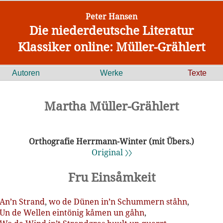
Peter Hansen
Die niederdeutsche Literatur
Klassiker online: Müller-Grählert
Autoren
Werke
Texte
Martha Müller-Grählert
Orthografie Herrmann-Winter (mit Übers.)
Original 〉〉
Fru Einsåmkeit
An
’n
Strand
,
wo
de
Dünen
in
’n
Schummern
ståhn
,
Un
de
Wellen
eintönig
kåmen
un
gåhn
,