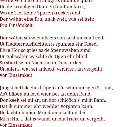
Wo
de
Wind
in
’t
Strandgras
huult
un
quarrt
Un
de
krœpligen
Dannen
fuult
un
farrt
,
Wo
de
Tiet
keine
Spuren
trecken
deit
,
Dor
wåhnt
eine
Fru
,
un
ik
weit
,
wie
sei
heit
:
Fru
Einsåmkeit
.
Dor
wåhnt
sei
wiet
afsiets
von
Lust
un
von
Leed
,
Ut
Fleddermusflüchten
is
spunnen
ehr
Kleed
,
Ehre
Hor
so
gries
as
de
Spennwäben
sünd
Un
Soltwåter
waschte
de
Ogen
ehr
blind
.
So
stiert
sei
in
Nacht
un
in
Duusterkeit
Un
allens
,
wat
sei
ankiekt
,
verfriert
un
vergeiht
vör
Einsåmkeit
.
Jüngst
heff
ik
ehr
dråpen
an
’n
schummrigen
Strand
,
As
’t
Läben
mi
leed
wier
bet
an
denn
Rand
.
Dor
keek
sei
mi
an
,
un
dor
schlööch
s’
mi
in
Bann
,
Dat
ik
nümmer
ehr
wedder
vergäten
kann
.
Un
lacht
nu
mien
Mund
un
jökelt
un
deit
–
Mien
Hart
,
dat
is
wund
,
un
dat
friert
un
vergeiht
vör
Einsåmkeit
.