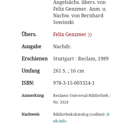
Angelsächs. übers. von
Felix Genzmer. Anm. u.
Nachw. von Bernhard
Sowinski
Übers.
Felix Genzmer 〉〉
Ausgabe
Nachdr.
Erschienen
Stuttgart : Reclam, 1989
Umfang
261 S. ; 16 cm
ISBN:
978-3-15-003324-1
Anmerkung
Reclams Universal-Bibliothek ;
Nr. 3324
Nachweis
Bibliothekskatalog (online):
d-
nb.info