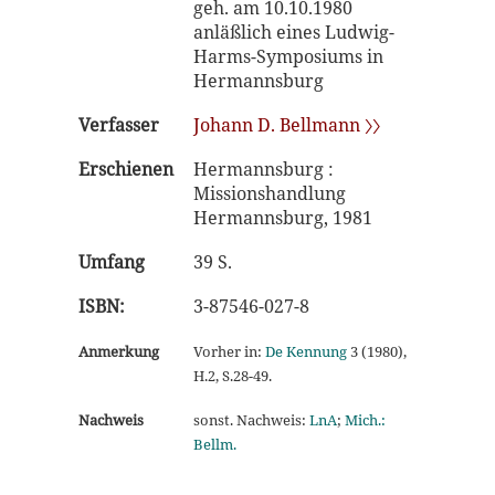
geh. am 10.10.1980
anläßlich eines Ludwig-
Harms-Symposiums in
Hermannsburg
Verfasser
Johann D. Bellmann 〉〉
Erschienen
Hermannsburg :
Missionshandlung
Hermannsburg, 1981
Umfang
39 S.
ISBN:
3-87546-027-8
Anmerkung
Vorher in:
De Kennung
3 (1980),
H.2, S.28-49.
Nachweis
sonst. Nachweis:
LnA
;
Mich.:
Bellm.