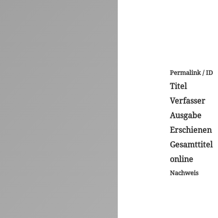
Permalink / ID
Titel
Verfasser
Ausgabe
Erschienen
Gesamttitel
online
Nachweis