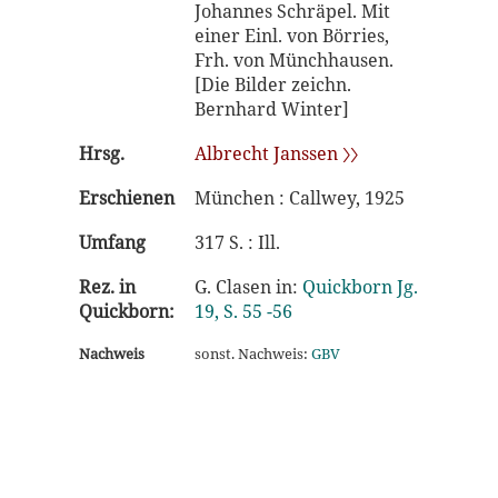
Johannes Schräpel. Mit
einer Einl. von Börries,
Frh. von Münchhausen.
[Die Bilder zeichn.
Bernhard Winter]
Hrsg.
Albrecht Janssen 〉〉
Erschienen
München : Callwey, 1925
Umfang
317 S. : Ill.
Rez. in
G. Clasen in:
Quickborn Jg.
Quickborn:
19, S. 55 -56
Nachweis
sonst. Nachweis:
GBV