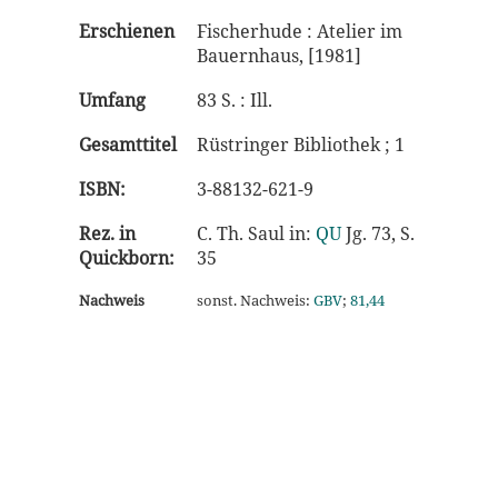
Erschienen
Fischerhude : Atelier im
Bauernhaus, [1981]
Umfang
83 S. : Ill.
Gesamttitel
Rüstringer Bibliothek ; 1
ISBN:
3-88132-621-9
Rez. in
C. Th. Saul in:
QU
Jg. 73, S.
Quickborn:
35
Nachweis
sonst. Nachweis:
GBV
;
81,44