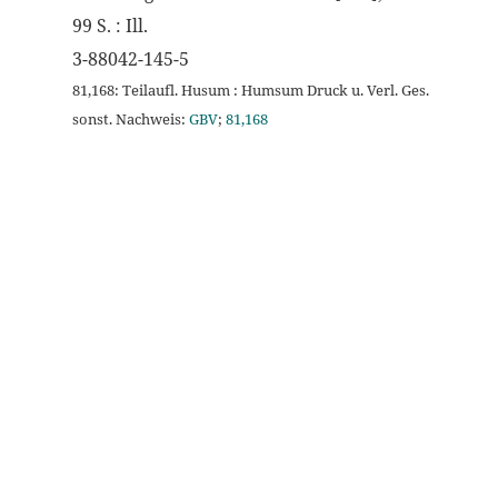
99 S. : Ill.
3-88042-145-5
81,168: Teilaufl. Husum : Humsum Druck u. Verl. Ges.
sonst. Nachweis:
GBV
;
81,168