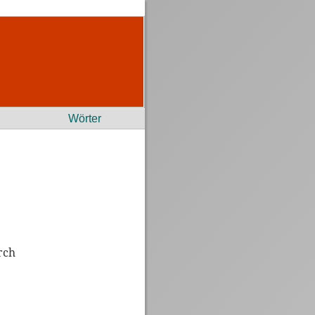
Wörter
rch