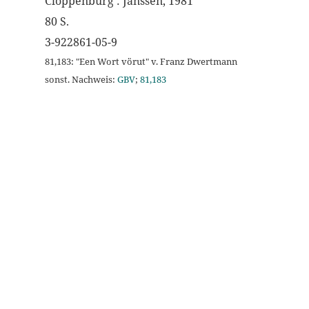
Cloppenburg : Janssen, 1981
80 S.
3-922861-05-9
81,183: "Een Wort vörut" v. Franz Dwertmann
sonst. Nachweis:
GBV
;
81,183