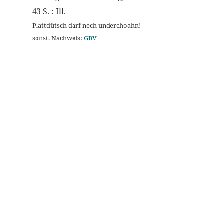
43 S. : Ill.
Plattdütsch darf nech underchoahn!
sonst. Nachweis:
GBV