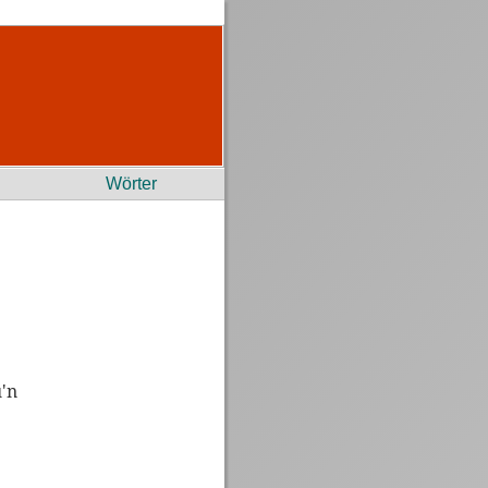
Wörter
'n