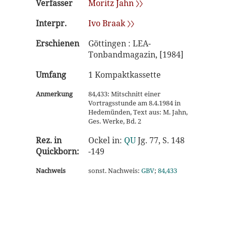
Verfasser
Moritz Jahn 〉〉
Interpr.
Ivo Braak 〉〉
Erschienen
Göttingen : LEA-
Tonbandmagazin, [1984]
Umfang
1 Kompaktkassette
Anmerkung
84,433: Mitschnitt einer
Vortragsstunde am 8.4.1984 in
Hedemünden, Text aus: M. Jahn,
Ges. Werke, Bd. 2
Rez. in
Ockel in:
QU
Jg. 77, S. 148
Quickborn:
-149
Nachweis
sonst. Nachweis:
GBV
;
84,433