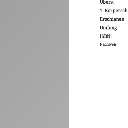
Übers.
1. Körpersch
Erschienen
Umfang
ISBN:
Nachweis