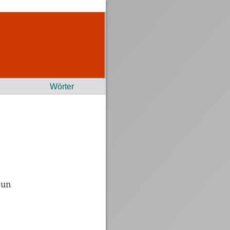
Wörter
 un