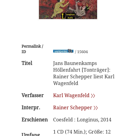
Permalink /
ID
/ 15604
Titel
Jans Baunenkamps
Höllenfahrt [Tonträger]:
Rainer Schepper liest Karl
Wagenfeld
Verfasser
Karl Wagenfeld 〉〉
Interpr.
Rainer Schepper 〉〉
Erschienen
Coesfeld : Longinus, 2014
1 CD (74 Min.); Größe: 12
Umfang