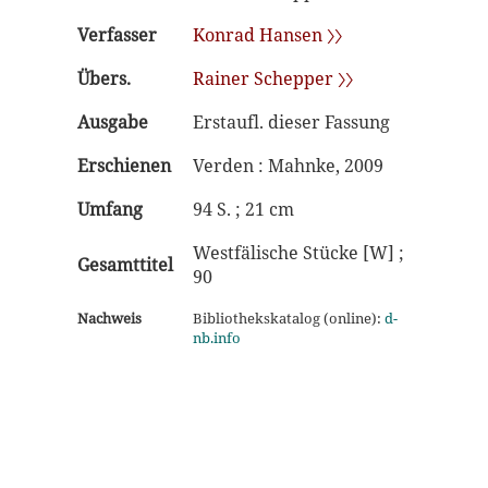
Verfasser
Konrad Hansen 〉〉
Übers.
Rainer Schepper 〉〉
Ausgabe
Erstaufl. dieser Fassung
Erschienen
Verden : Mahnke, 2009
Umfang
94 S. ; 21 cm
Westfälische Stücke [W] ;
Gesamttitel
90
Nachweis
Bibliothekskatalog (online):
d-
nb.info