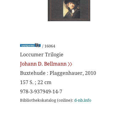
/ 16064
Loccumer Trilogie
Johann D. Bellmann 〉〉
Buxtehude : Plaggenhauer, 2010
157 S. ; 22 cm
978-3-937949-14-7
Bibliothekskatalog (online):
d-nb.info