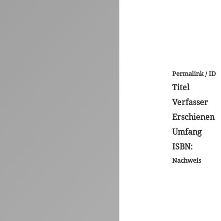
Permalink / ID
Titel
Verfasser
Erschienen
Umfang
ISBN:
Nachweis