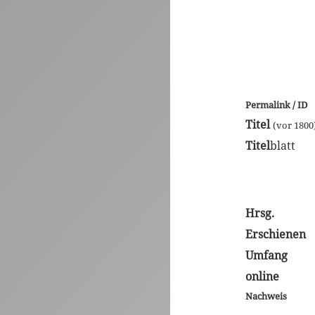
Permalink / ID
Titel
(vor 1800
Titel
blatt
Hrsg.
Erschienen
Umfang
online
Nachweis