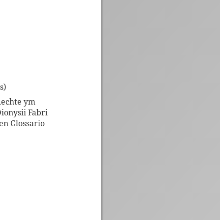
s)
Rechte ym
ionysii Fabri
en Glossario