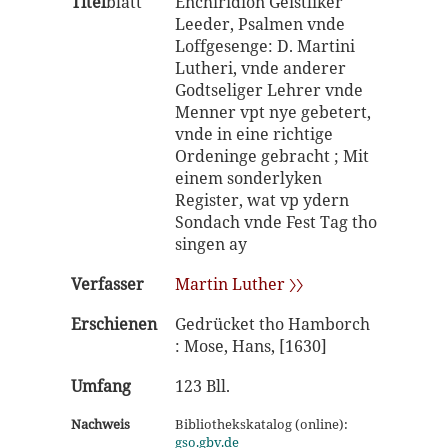
Titel
blatt
Enchiridion Geistliker
Leeder, Psalmen vnde
Loffgesenge: D. Martini
Lutheri, vnde anderer
Godtseliger Lehrer vnde
Menner vpt nye gebetert,
vnde in eine richtige
Ordeninge gebracht ; Mit
einem sonderlyken
Register, wat vp ydern
Sondach vnde Fest Tag tho
singen ay
Verfasser
Martin Luther 〉〉
Erschienen
Gedrücket tho Hamborch
: Mose, Hans, [1630]
Umfang
123 Bll.
Nachweis
Bibliothekskatalog (online):
gso.gbv.de