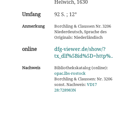
Helwich, 1630
Umfang
92 S. ; 12°
Anmerkung
Borchling & Claussen Nr. 3206
Niederdeutsch, Sprache des
Originals: Niederländisch
online
dfg-viewer.de/show/?
tx_dlf%5Bid%5D=http%..
Nachweis
Bibliothekskatalog (online):
opac.lbs-rostock
Borchling & Claussen: Nr. 3206
sonst. Nachweis:
VD17
28:728983N