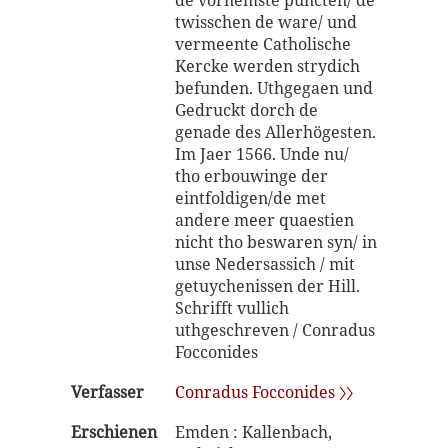
de vornemste puncten/ de
twisschen de ware/ und
vermeente Catholische
Kercke werden strydich
befunden. Uthgegaen und
Gedruckt dorch de
genade des Allerhögesten.
Im Jaer 1566. Unde nu/
tho erbouwinge der
eintfoldigen/de met
andere meer quaestien
nicht tho beswaren syn/ in
unse Nedersassich / mit
getuychenissen der Hill.
Schrifft vullich
uthgeschreven / Conradus
Focconides
Verfasser
Conradus Focconides 〉〉
Erschienen
Emden : Kallenbach,