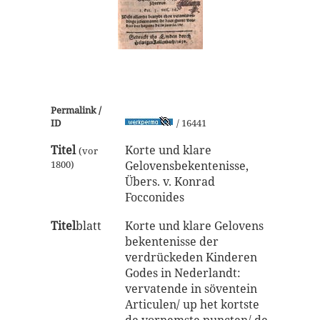
Permalink /
ID
/ 16441
Titel
Korte und klare
(vor
1800)
Gelovensbekentenisse,
Übers. v. Konrad
Focconides
Titel
blatt
Korte und klare Gelovens
bekentenisse der
verdrückeden Kinderen
Godes in Nederlandt:
vervatende in söventein
Articulen/ up het kortste