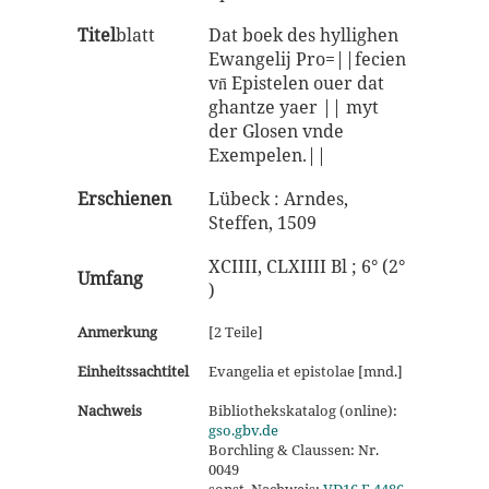
Titel
blatt
Dat boek des hyllighen
Ewangelij Pro=||fecien
vn̄ Epistelen ouer dat
ghantze yaer || myt
der Glosen vnde
Exempelen.||
Erschienen
Lübeck : Arndes,
Steffen, 1509
XCIIII, CLXIIII Bl ; 6° (2°
Umfang
)
Anmerkung
[2 Teile]
Einheitssachtitel
Evangelia et epistolae [mnd.]
Nachweis
Bibliothekskatalog (online):
gso.gbv.de
Borchling & Claussen: Nr.
0049