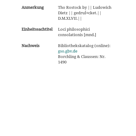
Anmerkung
Tho Rostock by || Ludowich
Dietz || gedruÍ¤cket.||
D.M.XLVII.||
Einheitssachtitel
Loci philosophici
consolationis [mnd.]
Nachweis
Bibliothekskatalog (online):
gso.gbv.de
Borchling & Claussen: Nr.
1490