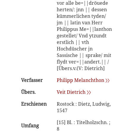
vor alle be=||dröuede
herten/: jnn || dessen
kümmerlichen tyden/
jm || latin van Herr
Philippus Me=||lanthon
gestellet/ Vnd ytzundt
erstlich || vth
Hochdüscher jn
Sassische || sprake/ mit
flydt ver=||andert.|| /
[Übers.v.(V: Dietrich]
Verfasser
Philipp Melanchthon 〉〉
Übers.
Veit Dietrich 〉〉
Erschienen
Rostock : Dietz, Ludwig,
1547
[15] Bl. : Titelholzschn. ;
Umfang
8