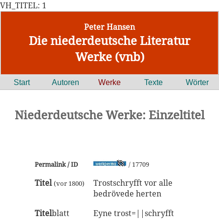
VH_TITEL: 1
Peter Hansen
Die niederdeutsche Literatur
Werke (vnb)
Start
Autoren
Werke
Texte
Wörter
Niederdeutsche Werke: Einzeltitel
Permalink / ID
/ 17709
Titel
Trostschryfft vor alle
(vor 1800)
bedrövede herten
Titel
blatt
Eyne trost=||schryfft