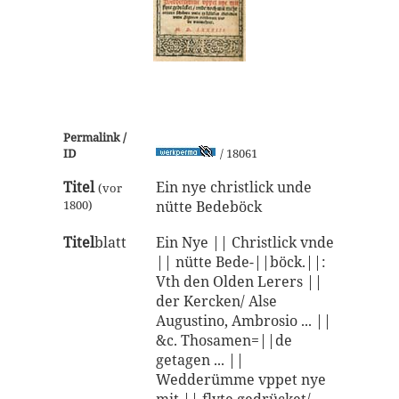
Permalink /
ID
/ 18061
Titel
Ein nye christlick unde
(vor
1800)
nütte Bedeböck
Titel
blatt
Ein Nye || Christlick vnde
|| nütte Bede-||böck.||:
Vth den Olden Lerers ||
der Kercken/ Alse
Augustino, Ambrosio ... ||
&c. Thosamen=||de
getagen ... ||
Wedderümme vppet nye