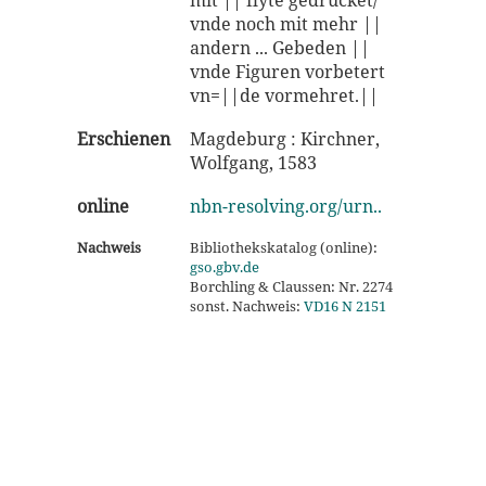
mit || flyte gedrücket/
vnde noch mit mehr ||
andern ... Gebeden ||
vnde Figuren vorbetert
vn=||de vormehret.||
Erschienen
Magdeburg : Kirchner,
Wolfgang, 1583
online
nbn-resolving.org/urn..
Nachweis
Bibliothekskatalog (online):
gso.gbv.de
Borchling & Claussen: Nr. 2274
sonst. Nachweis:
VD16 N 2151