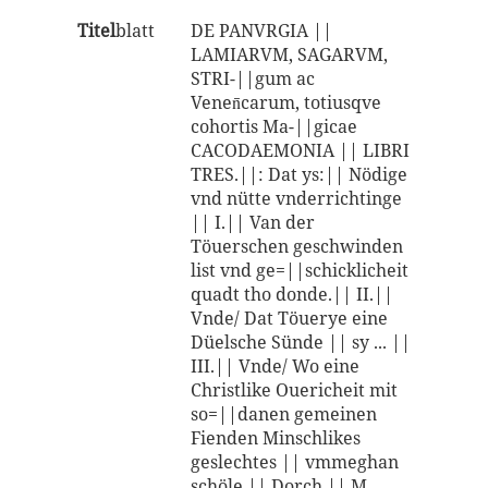
Titel
blatt
DE PANVRGIA ||
LAMIARVM, SAGARVM,
STRI-||gum ac
Venen̄carum, totiusqve
cohortis Ma-||gicae
CACODAEMONIA || LIBRI
TRES.||: Dat ys:|| Nödige
vnd nütte vnderrichtinge
|| I.|| Van der
Töuerschen geschwinden
list vnd ge=||schicklicheit
quadt tho donde.|| II.||
Vnde/ Dat Töuerye eine
Düelsche Sünde || sy ... ||
III.|| Vnde/ Wo eine
Christlike Ouericheit mit
so=||danen gemeinen
Fienden Minschlikes
geslechtes || vmmeghan
schöle.|| Dorch || M.