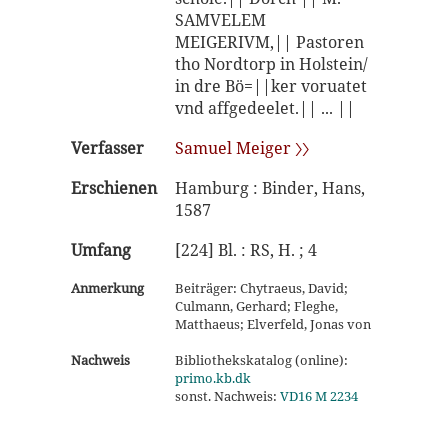
SAMVELEM
MEIGERIVM,|| Pastoren
tho Nordtorp in Holstein/
in dre Bö=||ker voruatet
vnd affgedeelet.|| ... ||
Verfasser
Samuel Meiger 〉〉
Erschienen
Hamburg : Binder, Hans,
1587
Umfang
[224] Bl. : RS, H. ; 4
Anmerkung
Beiträger: Chytraeus, David;
Culmann, Gerhard; Fleghe,
Matthaeus; Elverfeld, Jonas von
Nachweis
Bibliothekskatalog (online):
primo.kb.dk
sonst. Nachweis:
VD16 M 2234