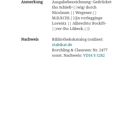
Anmerkung
Ausgabebezeichnung: Gedrücket
tho Schleß=||wig/ dorch
Nicolaum || Wegener.||
M.D.XCIII.||(Jn vorlegginge
Lorentz || Albrechts/ Bockfö-
||rer tho Lübeck.||)
Nachweis
Bibliothekskatalog (online):
stabikat.de
Borchling & Claussen: Nr. 2477
sonst. Nachweis:
VD16 S 5282