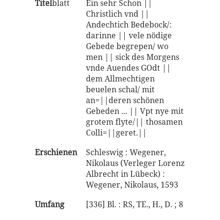
Titel
blatt
Ein sehr Schon ||
Christlich vnd ||
Andechtich Bedebock/:
darinne || vele nödige
Gebede begrepen/ wo
men || sick des Morgens
vnde Auendes GOdt ||
dem Allmechtigen
beuelen schal/ mit
an=||deren schönen
Gebeden ... || Vpt nye mit
grotem flyte/|| thosamen
Colli=||geret.||
Erschienen
Schleswig : Wegener,
Nikolaus (Verleger Lorenz
Albrecht in Lübeck) :
Wegener, Nikolaus, 1593
Umfang
[336] Bl. : RS, TE., H., D. ; 8